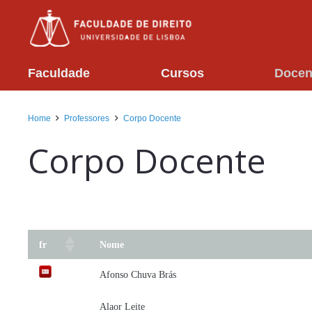
Faculdade
Cursos
Docen
Home
Professores
Corpo Docente
Corpo Docente
fr
Nome
Afonso Chuva Brás
Alaor Leite