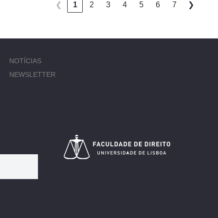
❮
1
2
3
4
5
6
7
❯
NOTÍCIAS
NEWSLETTER