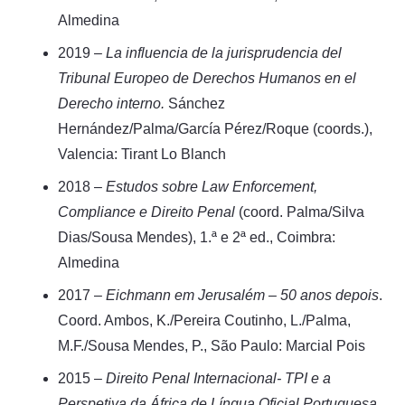
Almedina
2019 –
La influencia de la jurisprudencia del
Tribunal Europeo de Derechos Humanos en el
Derecho interno.
Sánchez
Hernández/Palma/García Pérez/Roque (coords.),
Valencia: Tirant Lo Blanch
2018 –
Estudos sobre Law Enforcement,
Compliance e Direito Penal
(coord. Palma/Silva
Dias/Sousa Mendes), 1.ª e 2ª ed., Coimbra:
Almedina
2017 –
Eichmann em Jerusalém – 50 anos depois
.
Coord. Ambos, K./Pereira Coutinho, L./Palma,
M.F./Sousa Mendes, P., São Paulo: Marcial Pois
2015 –
Direito Penal Internacional- TPI e a
Perspetiva da África de Língua Oficial Portuguesa
.