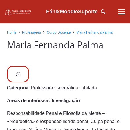
Fénix
Moodle
Suporte
Home
Professores
Corpo Docente
Maria Fernanda Palma
Maria Fernanda Palma
@
Categoria
: Professora Catedrática Jubilada
Áreas de interesse / Investigação
:
Responsabilidade Penal e Filosofia da Mente –
«Neuroética» e responsabilidade penal, Culpa penal e
Emoções, Saúde Mental e Direito Penal, Estudos de