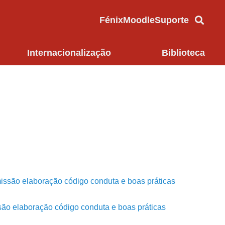
Fénix
Moodle
Suporte
Internacionalização
Biblioteca
issão elaboração código conduta e boas práticas
são elaboração código conduta e boas práticas