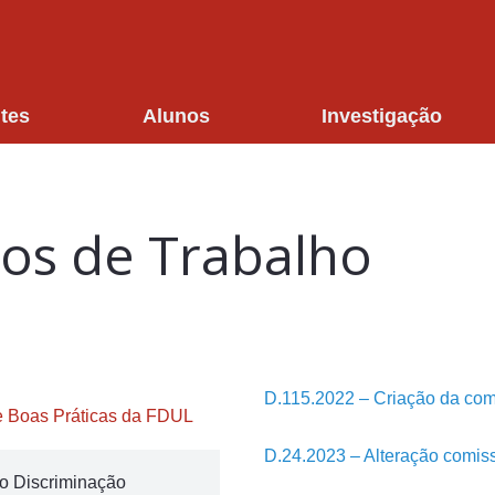
tes
Alunos
Investigação
os de Trabalho
D.115.2022 – Criação da com
e Boas Práticas da FDUL
D.24.2023 – Alteração comis
o Discriminação