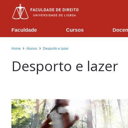
Faculdade
Cursos
Docen
Home
Alunos
Desporto e lazer
Desporto e lazer