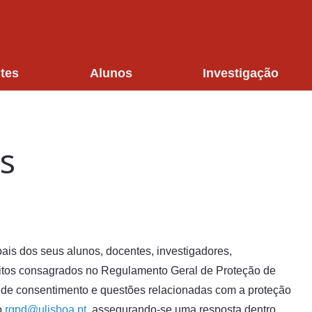
tes
Alunos
Investigação
s
ais dos seus alunos, docentes, investigadores,
eitos consagrados no Regulamento Geral de Proteção de
 de consentimento e questões relacionadas com a proteção
o
rgpd@ulisboa.pt
, assegurando-se uma resposta dentro