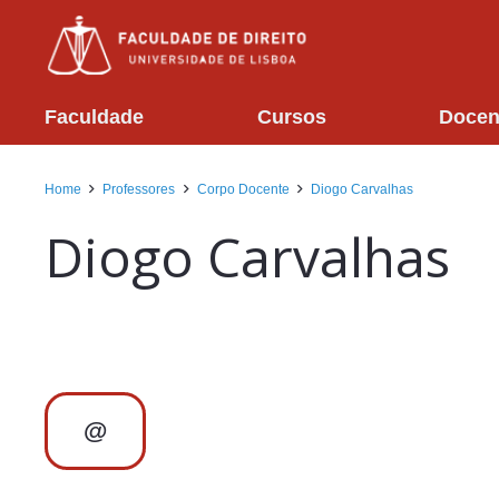
Faculdade
Cursos
Docen
Home
Professores
Corpo Docente
Diogo Carvalhas
Diogo Carvalhas
@