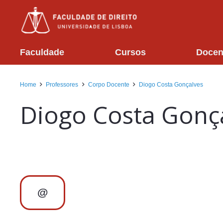
Faculdade
Cursos
Docen
Home
Professores
Corpo Docente
Diogo Costa Gonçalves
Diogo Costa Gonç
@