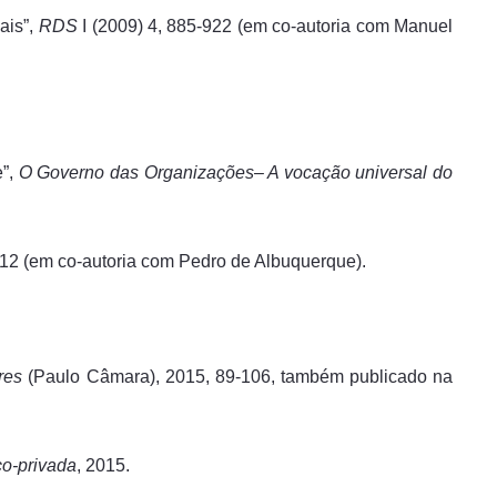
ais”,
RDS
I (2009) 4, 885-922 (em co-autoria com Manuel
e”,
O Governo das Organizações
– A vocação universal do
-712 (em co-autoria com Pedro de Albuquerque).
res
(Paulo Câmara), 2015, 89-106, também publicado na
co-privada
, 2015.