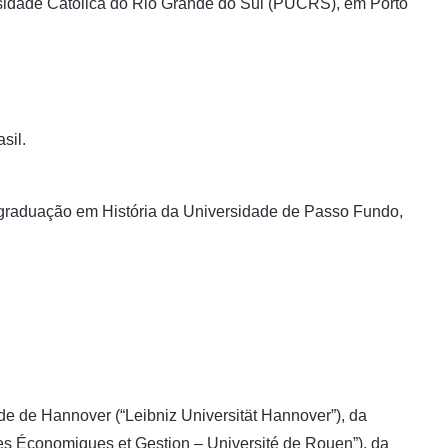
ersidade Católica do Rio Grande do Sul (PUCRS), em Porto
sil.
-graduação em História da Universidade de Passo Fundo,
de de Hannover (“Leibniz Universität Hannover”), da
ces Économiques et Gestion – Université de Rouen”), da