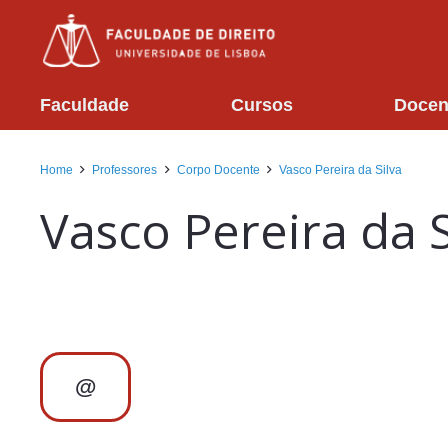
Faculdade
Cursos
Docen
Home
Professores
Corpo Docente
Vasco Pereira da Silva
Vasco Pereira da S
@