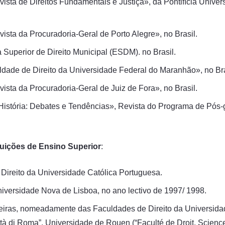
vista de Direitos Fundamentais e Justiça», da Pontifícia Univ
ista da Procuradoria-Geral de Porto Alegre», no Brasil.
Superior de Direito Municipal (ESDM). no Brasil.
dade de Direito da Universidade Federal do Maranhão», no Bra
ista da Procuradoria-Geral de Juiz de Fora», no Brasil.
História: Debates e Tendências», Revista do Programa de Pós
tuições de Ensino Superior
:
Direito da Universidade Católica Portuguesa.
iversidade Nova de Lisboa, no ano lectivo de 1997/ 1998.
angeiras, nomeadamente das Faculdades de Direito da Universida
ità di Roma”. Universidade de Rouen (“Faculté de Droit, Scien