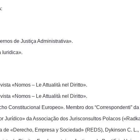
s
:
nos de Justiça Administrativa».
Iuridica».
sta «Nomos – Le Attualità nel Diritto».
sta «Nomos – Le Attualità nel Diritto».
o Constitucional Europeo». Membro dos “Correspondenti” da R
tor Jurídico» da Associação dos Jurisconsultos Polacos («Rad
sta de «Derecho, Empresa y Sociedad» (REDS), Dykinson C. L.,