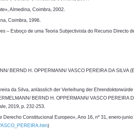
nte», Almedina, Coimbra, 2002.
ina, Coimbra, 1996.
res – Esboço de uma Teoria Subjectivista do Recurso Directo 
RND H. OPPERMANN/ VASCO PEREIRA DA SILVA (Ed.), «Inte
ereira da Silva, anlässlich der Verleihung der Ehrendoktorwürd
MELMANN/ BERND H. OPPERMANN/ VASCO PEREIRA DA SILVA 
ale, 2019, p. 232-253.
 de Derecho Constitucional Europeo», Ano 16, nº 31, enero-junio
11_VASCO_PEREIRA.htm
)