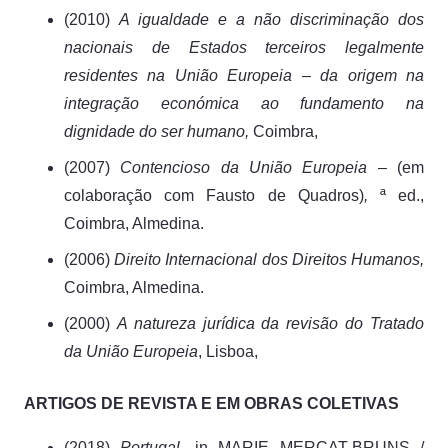
(2010)
A igualdade e a não discriminação dos
nacionais de Estados terceiros legalmente
residentes na União Europeia – da origem na
integração económica ao fundamento na
dignidade do ser humano,
Coimbra,
(2007)
Contencioso da União Europeia –
(em
colaboração com Fausto de Quadros)
,
ª ed.,
Coimbra, Almedina.
(2006)
Direito Internacional dos Direitos Humanos,
Coimbra, Almedina.
(2000)
A natureza jurídica da revisão do Tratado
da União Europeia
, Lisboa,
A
RTIGOS DE
R
EVISTA E EM
O
BRAS
C
OLETIVAS
(2018)
Portugal
, in MARIE MERCAT-BRUNS /