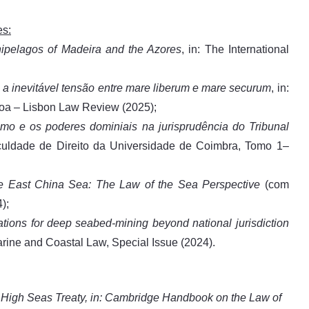
es:
hipelagos of Madeira and the Azores
, in: The International
e a inevitável tensão entre mare liberum e mare securum
, in:
boa – Lisbon Law Review (2025);
timo e os poderes dominiais na jurisprudência do Tribunal
aculdade de Direito da Universidade de Coimbra, Tomo 1–
he East China Sea: The Law of the Sea Perspective
(com
);
tions for deep seabed-mining beyond national jurisdiction
arine and Coastal Law, Special Issue (2024).
he High Seas Treaty, in: Cambridge Handbook on the Law of