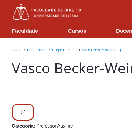
Faculdade
Cursos
Docen
Home
Professores
Corpo Docente
Vasco Becker-Weinberg
Vasco Becker-Wei
@
Categoria:
Professor Auxiliar