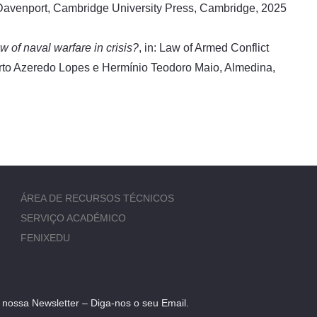
ra Davenport, Cambridge University Press, Cambridge, 2025
aw of naval warfare in crisis?
, in: Law of Armed Conflict
erto Azeredo Lopes e Hermínio Teodoro Maio, Almedina,
ÁREA DE RECURSOS TÉCNICOS
SERVIÇO ACADÉMICO
FENIXEDU
 nossa Newsletter – Diga-nos o seu Email.