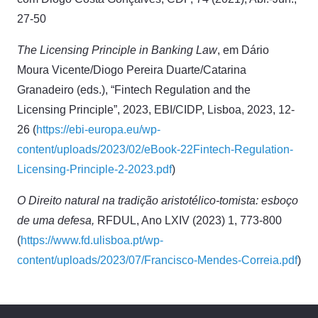
27-50
The Licensing Principle in Banking Law
, em Dário
Moura Vicente/Diogo Pereira Duarte/Catarina
Granadeiro (eds.), “Fintech Regulation and the
Licensing Principle”, 2023, EBI/CIDP, Lisboa, 2023, 12-
26 (
https://ebi-europa.eu/wp-
content/uploads/2023/02/eBook-22Fintech-Regulation-
Licensing-Principle-2-2023.pdf
)
O Direito natural na tradição aristotélico-tomista: esboço
de uma defesa,
RFDUL, Ano LXIV (2023) 1, 773-800
(
https://www.fd.ulisboa.pt/wp-
content/uploads/2023/07/Francisco-Mendes-Correia.pdf
)