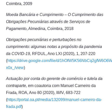
Coimbra, 2009
Moeda Bancária e Cumprimento – O Cumprimento das
Obrigações Pecuniárias através de Serviços de
Pagamento
, Almedina, Coimbra, 2018
Obrigações pecuniárias e perturbações no
cumprimento: algumas notas a propósito da pandemia
da COVID-19,
RFDUL, Ano LXI (2020), 1, 207-220
(
https://drive.google.com/file/d/1hOfW5K56NbCq2gfW6O6
x0x_/view
)
Actuação por conta do gerente de comércio e tutela da
contraparte,
em coautoria com Manuel Carneiro da
Frada
,
ROA, Ano 80 (2020), III/IV, 683-722
(
https://portal.oa.pt/media/132099/manuel-carneiro-da-
frada.pdf
)