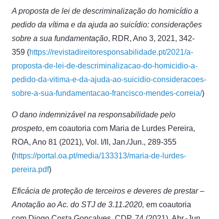
A proposta de lei de descriminalização do homicídio a
pedido da vítima e da ajuda ao suicídio: considerações
sobre a sua fundamentação
, RDR, Ano 3, 2021, 342-
359 (
https://revistadireitoresponsabilidade.pt/2021/a-
proposta-de-lei-de-descriminalizacao-do-homicidio-a-
pedido-da-vitima-e-da-ajuda-ao-suicidio-consideracoes-
sobre-a-sua-fundamentacao-francisco-mendes-correia/
)
O dano indemnizável na responsabilidade pelo
prospeto
, em coautoria com Maria de Lurdes Pereira,
ROA, Ano 81 (2021), Vol. I/II, Jan./Jun., 289-355
(
https://portal.oa.pt/media/133313/maria-de-lurdes-
pereira.pdf
)
Eficácia de proteção de terceiros e deveres de prestar –
Anotação ao Ac. do STJ de 3.11.2020,
em coautoria
com Diogo Costa Gonçalves, CDP, 74 (2021), Abr.-Jun.,