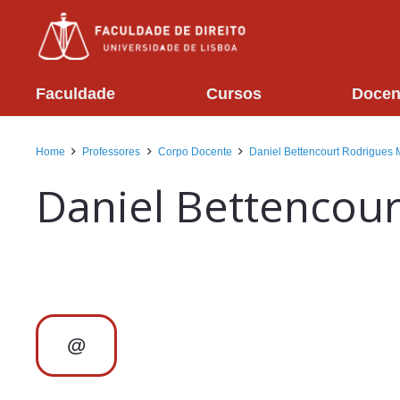
Faculdade
Cursos
Docen
Home
Professores
Corpo Docente
Daniel Bettencourt Rodrigues 
Daniel Bettencour
@