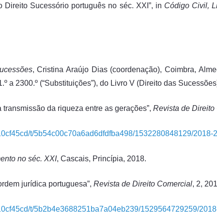
o Direito Sucessório português no séc. XXI”, in
Código Civil, L
Sucessões
, Cristina Araújo Dias (coordenação), Coimbra, Alm
º a 2300.º (“Substituições”), do Livro V (Direito das Sucessões
a transmissão da riqueza entre as gerações”,
Revista de Direito
e710cf45cd/t/5b54c00c70a6ad6dfdfba498/1532280848129/2018-2
mento no séc. XXI
, Cascais, Princípia, 2018.
ordem jurídica portuguesa”,
Revista de Direito Comercial
, 2, 20
fe710cf45cd/t/5b2b4e3688251ba7a04eb239/1529564729259/2018