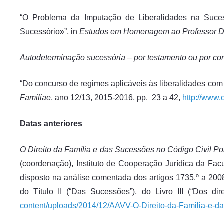
“O Problema da Imputação de Liberalidades na Sucess
Sucessório»”, in
Estudos em Homenagem ao Professor Do
Autodeterminação sucessória – por testamento ou por con
“Do concurso de regimes aplicáveis às liberalidades com
Familiae
, ano 12/13, 2015-2016, pp. 23 a 42,
http://www.
Datas anteriores
O Direito da Família e das Sucessões no Código Civil P
(coordenação), Instituto de Cooperação Jurídica da Fa
disposto na análise comentada dos artigos 1735.º a 2008.º,
do Título II (“Das Sucessões”), do Livro III (“Dos 
content/uploads/2014/12/AAVV-O-Direito-da-Familia-e-d