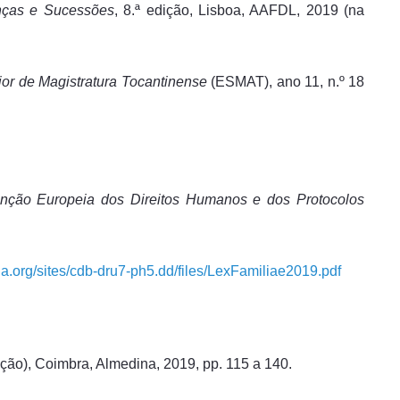
anças e Sucessões
, 8.ª edição, Lisboa, AAFDL, 2019 (na
ior de Magistratura Tocantinense
(ESMAT), ano 11, n.º 18
nção Europeia dos Direitos Humanos e dos Protocolos
ia.org/sites/cdb-dru7-ph5.dd/files/LexFamiliae2019.pdf
ção), Coimbra, Almedina, 2019, pp. 115 a 140.