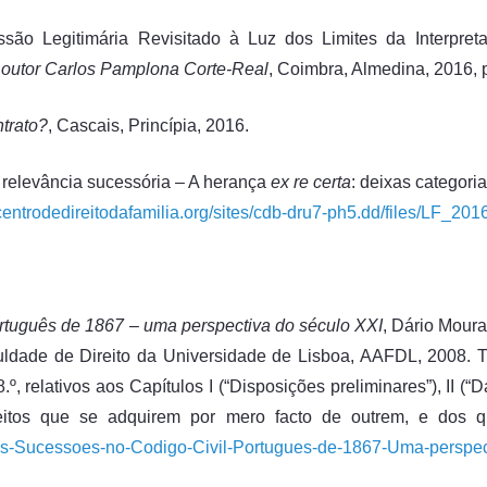
ão Legitimária Revisitado à Luz dos Limites da Interpret
utor Carlos Pamplona Corte-Real
, Coimbra, Almedina, 2016, p
trato?
, Cascais, Princípia, 2016.
 relevância sucessória – A herança
ex re certa
: deixas categori
centrodedireitodafamilia.org/sites/cdb-dru7-ph5.dd/files/LF_201
ortuguês de 1867 – uma perspectiva do século XXI
, Dário Mour
culdade de Direito da Universidade de Lisboa, AAFDL, 2008. T
 relativos aos Capítulos I (“Disposições preliminares”), II (“D
direitos que se adquirem por mero facto de outrem, e dos 
as-Sucessoes-no-Codigo-Civil-Portugues-de-1867-Uma-perspec