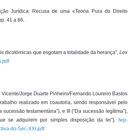
ação Jurídica: Recusa de uma «Teoria Pura do Direito
p. 41 a 66.
ais dicotómicas que esgotam a totalidade da herança”,
Lex
6.pdf
a Vicente/Jorge Duarte Pinheiro/Fernando Loureiro Bastos
rabalho realizado em coautoria, sendo responsável pelo
a sucessão testamentária”), e III (“Da sucessão legítima”),
que se adquirem por simples disposição da lei”),
/wp-
tiva-do-Sec-XXI.pdf