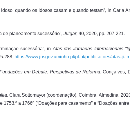
o idoso: quando os idosos casam e quando testam”, in Carla
a de planeamento sucessório”,
Julgar
, 40, 2020, pp. 207-221.
erminação sucessória”, in
Atas das Jornadas Internacionais “
45-288,
https://www.jusgov.uminho.pt/pt-pt/publicacoes/atas-ji-irrf
 Fundações em Debate. Perspetivas de Reforma
, Gonçalves, 
ília
, Clara Sottomayor (coordenação), Coimbra, Almedina, 202
 e 1753.º a 1766º (“Doações para casamento” e “Doações entre ca