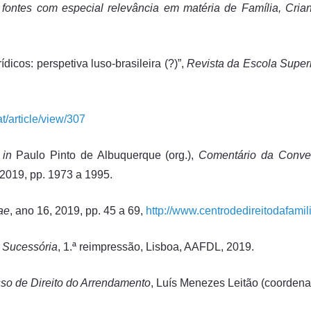
 fontes com especial relevância em matéria de Família, Cri
icos: perspetiva luso-brasileira (?)”,
Revista da Escola Super
t/article/view/307
,
in
Paulo Pinto de Albuquerque (org.),
Comentário da Conve
, 2019, pp. 1973 a 1995.
ae
, ano 16, 2019, pp. 45 a 69,
http://www.centrodedireitodafamil
a Sucessória
, 1.ª reimpressão, Lisboa, AAFDL, 2019.
so de Direito do Arrendamento
, Luís Menezes Leitão (coordena