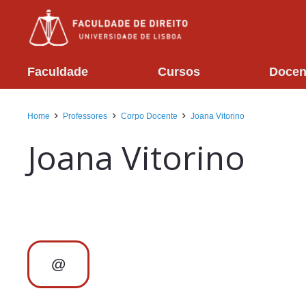
Faculdade
Cursos
Docen
Home
Professores
Corpo Docente
Joana Vitorino
Joana Vitorino
@