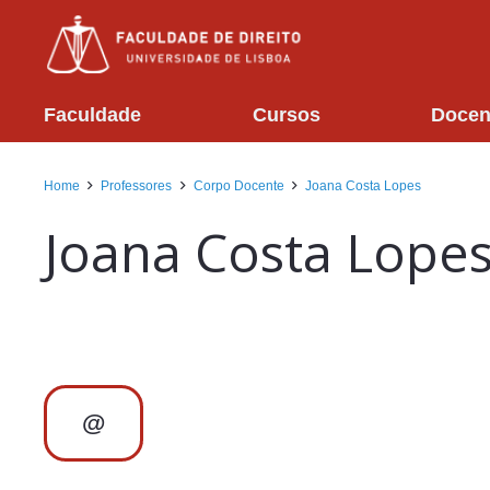
Faculdade
Cursos
Docen
Home
Professores
Corpo Docente
Joana Costa Lopes
Joana Costa Lope
@