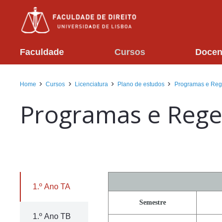
Faculdade
Cursos
Docen
Home
Cursos
Licenciatura
Plano de estudos
Programas e Rege
Programas e Regen
1.º Ano TA
Semestre
1.º Ano TB