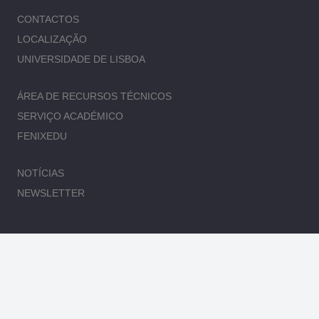
CONTACTOS
LOCALIZAÇÃO
UNIVERSIDADE DE LISBOA
ÁREA DE RECURSOS TÉCNICOS
SERVIÇO ACADÉMICO
FENIXEDU
NOTÍCIAS
NEWSLETTER
Subscreva a nossa Newsletter – Diga-nos o seu Email.