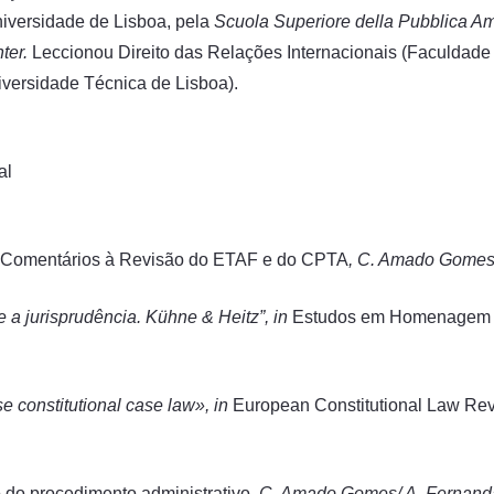
niversidade de Lisboa, pela
Scuola Superiore della Pubblica A
ter.
Leccionou Direito das Relações Internacionais (Faculdade 
iversidade Técnica de Lisboa).
al
Comentários à Revisão do ETAF e do CPTA
, C. Amado Gomes/
e a jurisprudência. Kühne & Heitz”, in
Estudos em Homenagem 
e constitutional case law», in
European Constitutional Law Re
do procedimento administrativo
, C. Amado Gomes/ A. Fernanda