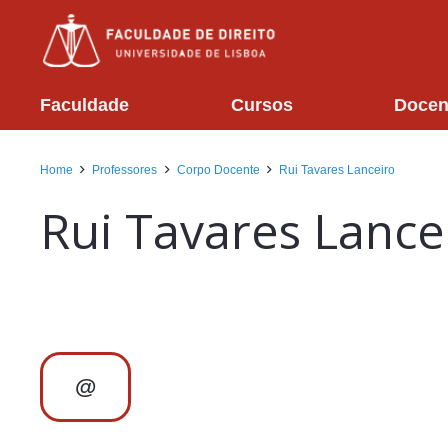
Faculdade
Cursos
Docen
Home
Professores
Corpo Docente
Rui Tavares Lanceiro
Rui Tavares Lance
@