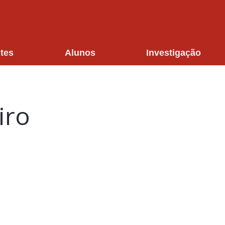
tes
Alunos
Investigação
iro