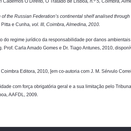
in
Cadernos O Direito
,
O Tratado de Lisboa
, n.º 5, Coimbra, Al
n of the Russian Federation’s continental shelf analised through
Pitta e Cunha
, vol.
III, Coimbra, Almedina, 2010.
 do regime jurídico da responsabilidade por danos ambientais
rg. Prof. Carla Amado Gomes e Dr. Tiago Antunes, 2010, dispon
 Coimbra Editora, 2010, [em co-autoria com J. M. Sérvulo Correi
lidade com força obrigatória geral e a sua limitação pelo Tribun
sboa, AAFDL, 2009.