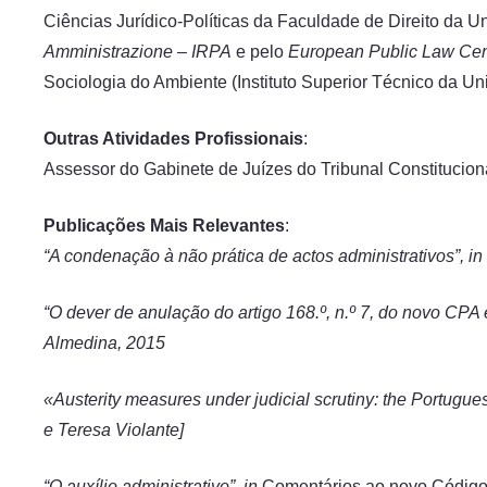
Ciências Jurídico-Políticas da Faculdade de Direito da U
Amministrazione – IRPA
e pelo
European Public Law Cen
Sociologia do Ambiente (Instituto Superior Técnico da Un
Outras Atividades Profissionais
:
Assessor do Gabinete de Juízes do Tribunal Constitucion
Publicações Mais Relevantes
:
“A condenação à não prática de actos administrativos”, in
“O dever de anulação do artigo 168.º, n.º 7, do novo CPA 
Almedina, 2015
«Austerity measures under judicial scrutiny: the Portugues
e
Teresa Violante]
“O auxílio administrativo”, in
Comentários ao novo Código 