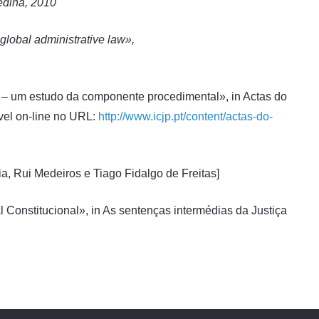
medina, 2010
 global administrative law»,
 – um estudo da componente procedimental», in Actas do
ível on-line no URL:
http://www.icjp.pt/content/actas-do-
a, Rui Medeiros e Tiago Fidalgo de Freitas]
al Constitucional», in As sentenças intermédias da Justiça