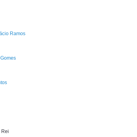
ifácio Ramos
o Gomes
ntos
 Rei