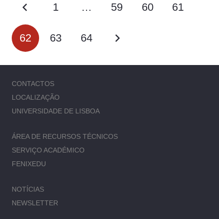
1
…
59
60
61
62
63
64
CONTACTOS
LOCALIZAÇÃO
UNIVERSIDADE DE LISBOA
ÁREA DE RECURSOS TÉCNICOS
SERVIÇO ACADÉMICO
FENIXEDU
NOTÍCIAS
NEWSLETTER