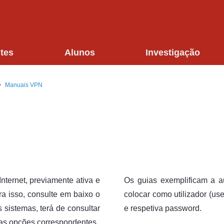
tes
Alunos
Investigação
Manuais VPN
Internet, previamente ativa e
Os guias exemplificam a 
a isso, consulte em baixo o
colocar como utilizador (u
 sistemas, terá de consultar
e respetiva password.
as opções correspondentes.