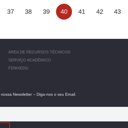
37
38
39
40
41
42
43
ÁREA DE RECURSOS TÉCNICOS
SERVIÇO ACADÉMICO
FENIXEDU
 nossa Newsletter – Diga-nos o seu Email.