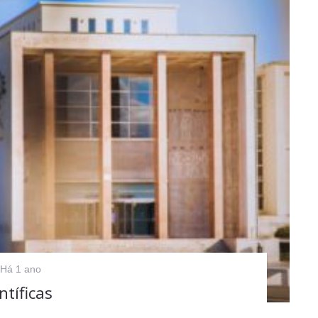
Há 1 ano
tíficas