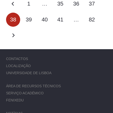
1
…
35
36
37
38
39
40
41
…
82
CONTACTOS
LOCALIZAÇÃO
UNIVERSIDADE DE LISBOA
ÁREA DE RECURSOS TÉCNICOS
SERVIÇO ACADÉMICO
FENIXEDU