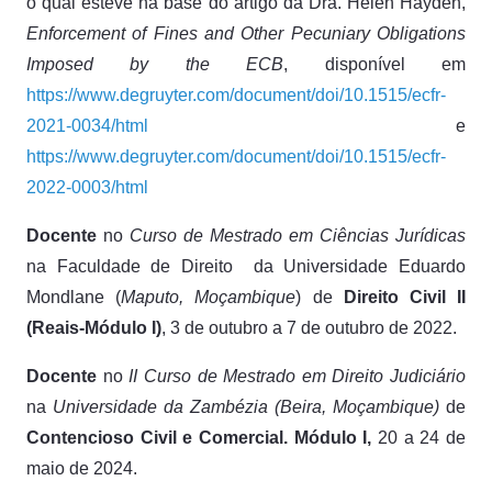
o qual esteve na base do artigo da Dra. Helen Hayden,
Enforcement of Fines and Other Pecuniary Obligations
Imposed by the ECB
, disponível em
https://www.degruyter.com/document/doi/10.1515/ecfr-
2021-0034/html
e
https://www.degruyter.com/document/doi/10.1515/ecfr-
2022-0003/html
Docente
no
Curso de Mestrado em Ciências Jurídicas
na Faculdade de Direito da Universidade Eduardo
Mondlane (
Maputo, Moçambique
) de
Direito Civil II
(Reais-Módulo I)
, 3 de outubro a 7 de outubro de 2022.
Docente
no
II Curso de Mestrado em Direito Judiciário
na
Universidade da Zambézia (Beira, Moçambique)
de
Contencioso Civil e Comercial. Módulo I,
20 a 24 de
maio de 2024.