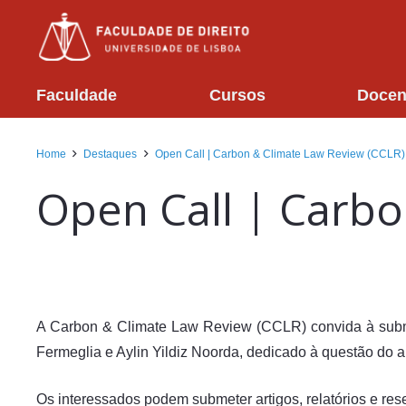
Faculdade
Cursos
Docen
Home
Destaques
Open Call | Carbon & Climate Law Review (CCLR)
Open Call | Carbo
A Carbon & Climate Law Review (CCLR) convida à submis
Fermeglia e Aylin Yildiz Noorda, dedicado à questão do a
Os interessados podem submeter artigos, relatórios e res