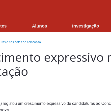
tes
Alunos
Investigação
uras e nas notas de colocação
cimento expressivo 
cação
) registou um crescimento expressivo de candidaturas ao Conc
 2024.