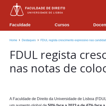
Faculdade
Cursos
Docen
Home
Destaques
FDUL regista crescimento expressivo nas candidat
FDUL regista cres
nas notas de colo
A Faculdade de Direito da Universidade de Lisboa (FDUL
um aumento global de
50% face a 2023 e de 47% face a