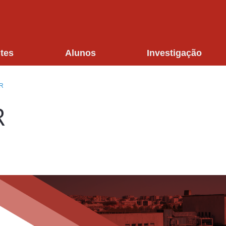
tes
Alunos
Investigação
R
R