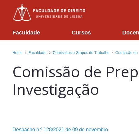
Faculdade
Cursos
Docen
Home
Faculdade
Comissões e Grupos de Trabalho
Comissão de P
Comissão de Prepa
Investigação
Despacho n.º 128/2021 de 09 de novembro