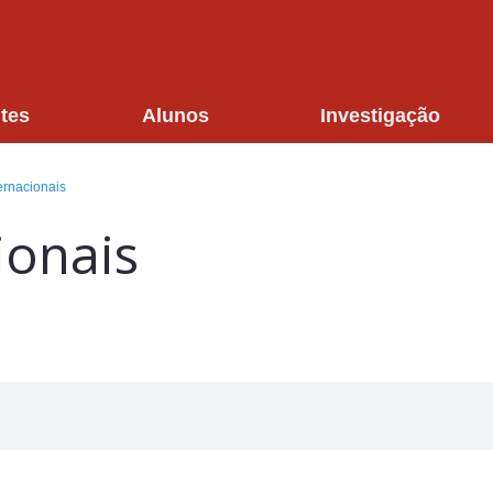
tes
Alunos
Investigação
ernacionais
ionais