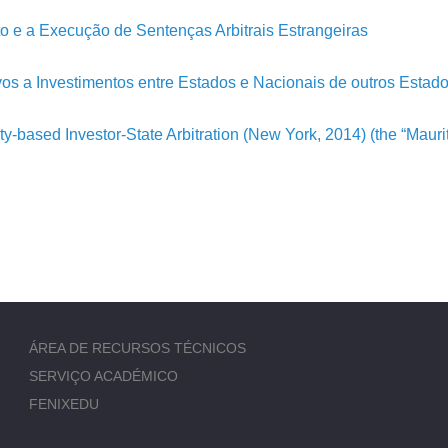
 e a Execução de Sentenças Arbitrais Estrangeiras
os a Investimentos entre Estados e Nacionais de outros Esta
y-based Investor-State Arbitration (New York, 2014) (the “Maur
ÁREA DE RECURSOS TÉCNICOS
SERVIÇO ACADÉMICO
FENIXEDU