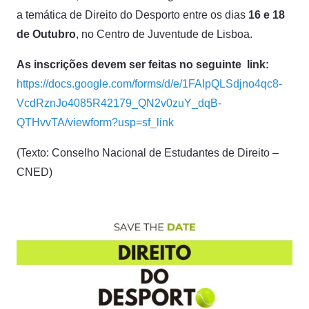
a temática de Direito do Desporto entre os dias
16 e 18
de Outubro
, no Centro de Juventude de Lisboa.
As inscrições devem ser feitas no seguinte link:
https://docs.google.com/forms/d/e/1FAIpQLSdjno4qc8-
VcdRznJo4085R42179_QN2v0zuY_dqB-
QTHvvTA/viewform?usp=sf_link
(Texto: Conselho Nacional de Estudantes de Direito –
CNED)