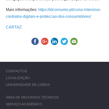
Mais informações:
https://idconsumo.pt/curso-intensivo-
contratos-digitais-e-proteccao-dos-consumidores/
CARTAZ
CONTACTOS
LOCALIZAÇÃO
UNIVERSIDADE DE LISBOA
ÁREA DE RECURSOS TÉCNICOS
SERVIÇO ACADÉMICO