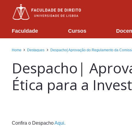
Faculdade
Cursos
Docen
Home
Destaques
Despacho| Aprovação do Regulamento da Comissão 
Despacho| Aprov
Ética para a Invest
Confira o Despacho
Aqui.