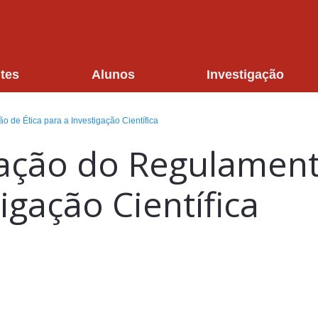
tes
Alunos
Investigação
de Ética para a Investigação Científica
ação do Regulament
igação Científica