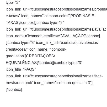
type=”3″
icon_link_url=”/cursos/mestradosprofissionalizantes/propina
e-taxas/” icon_name=”icomoon-coins”]PROPINAS E
TAXAS[/iconbox][iconbox type=”3″
icon_link_url=”/cursos/mestradosprofissionalizantes/avaliac
icon_name=”icomoon-certificate”]AVALIAÇÃO[/iconbox]
[iconbox type=”3″ icon_link_url=”/cursos/equivalencias-
creditacoes/” icon_name=”icomoon-
graduation”]CREDITAÇÕES/
EQUIVALÊNCIAS[/iconbox][iconbox type=”3″
icon_title=”FAQS”
icon_link_url=”/cursos/mestradosprofissionalizantes/faqs-
mestrados-prof/” icon_name=”icomoon-question-3″]
[/iconbox]