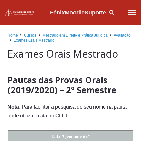
Fénix
Moodle
Suporte
Home
Cursos
Mestrado em Direito e Prática Jurídica
Avaliação
Exames Orais Mestrado
Exames Orais Mestrado
Pautas das Provas Orais
(2019/2020
) – 2º Semestre
Nota:
Para facilitar a pesquisa do seu nome na pauta
pode utilizar o atalho Ctrl+F
Data Agendamento*