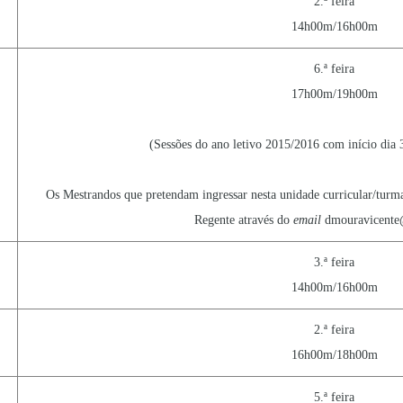
2.ª feira
14h00m/16h00m
6.ª feira
17h00m/19h00m
(Sessões do ano letivo 2015/2016 com início dia 
Os Mestrandos que pretendam ingressar nesta unidade curricular/turma
Regente através do
email
dmouravicente@
3.ª feira
14h00m/16h00m
2.ª feira
16h00m/18h00m
5.ª feira