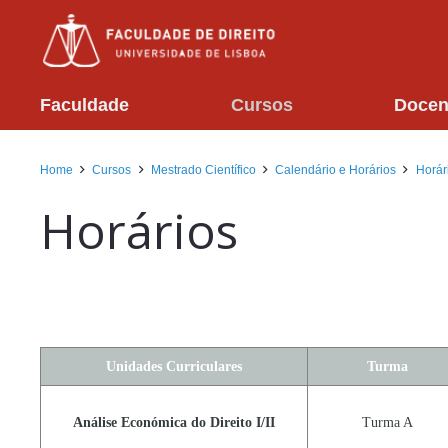
Faculdade
Cursos
Docen
Home
Cursos
Mestrado Científico
Calendário e Horários
Horár
Horários
Unidades Curriculares
Turma
Análise Económica do Direito I/II
Turma A