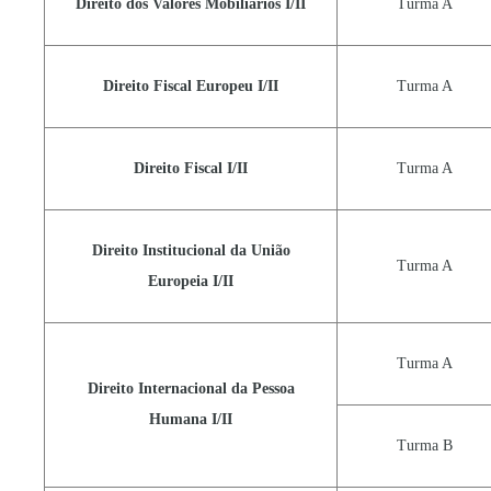
Direito dos Valores Mobiliários I/II
Turma A
Direito Fiscal Europeu I/II
Turma A
Direito Fiscal I/II
Turma A
Direito Institucional da União
Turma A
Europeia I/II
Turma A
Direito Internacional da Pessoa
Humana I/II
Turma B