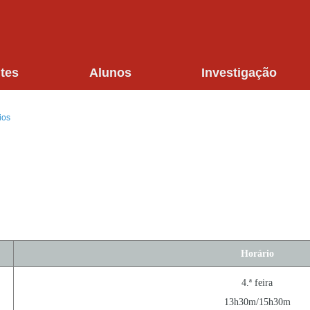
tes
Alunos
Investigação
ios
Horário
4.ª feira
13h30m/15h30m