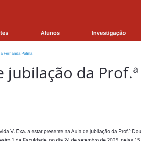
tes
Alunos
Investigação
ria Fernanda Palma
 jubilação da Prof.
vida V. Exa. a estar presente na Aula de jubilação da Prof.ª D
eatro 1 da Faculdade, no dia 24 de setembro de 2025, pelas 15