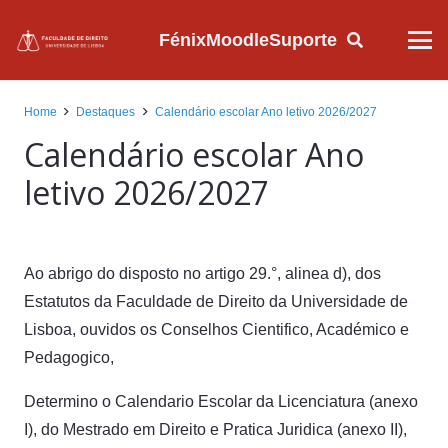
Fénix
Moodle
Suporte
Home
Destaques
Calendário escolar Ano letivo 2026/2027
Calendário escolar Ano
letivo 2026/2027
Ao
abrigo
do
disposto
no
artigo
29.°,
alinea
d),
dos
Estatutos da Faculdade de Direito da Universidade de
Lisboa,
ouvidos
os
Conselhos
Cientifico,
Académico
e
Pedagogico,
Determino
o
Calendario Escolar da Licenciatura
(anexo
I),
do Mestrado
em
Direito
e
Pratica
Juridica (anexo II),