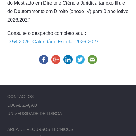
do Mestrado
em
Direito
e
Ciéncia
Juridica
(anexo III),
e
do
Doutoramento
em
Direito
(anexo IV)
para
0 ano
letivo
2026/2027.
Consulte o despacho completo aqui:
D.54.2026_Calendário Escolar 2026-2027
CONTACTOS
LOCALIZAÇÃO
UNIVERSIDADE DE LISBOA
ÁREA DE RECURSOS TÉCNICOS