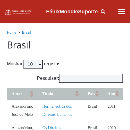
Fénix
Moodle
Suporte
Home
Brasil
Brasil
Mostrar
registos
Pesquisar:
Autor
Título
Pais
Ano
Alexandrino,
Hermenêutica dos
Brasil
2011
José de Melo
Direitos Humanos
Alexandrino,
Os Direitos
Brasil
2010