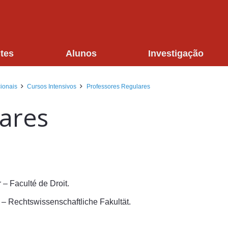
tes
Alunos
Investigação
ionais
Cursos Intensivos
Professores Regulares
ares
r – Faculté de Droit.
k – Rechtswissenschaftliche Fakultät.