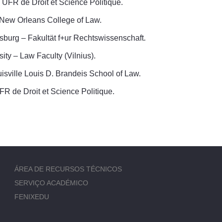
– UFR de Droit et Science Politique.
, New Orleans College of Law.
nsburg – Fakultät f+ur Rechtswissenschaft.
ity – Law Faculty (Vilnius).
ouisville Louis D. Brandeis School of Law.
FR de Droit et Science Politique.
ÁREA DE RECURSOS TÉCNICOS
SERVIÇO ACADÉMICO
FENIXEDU