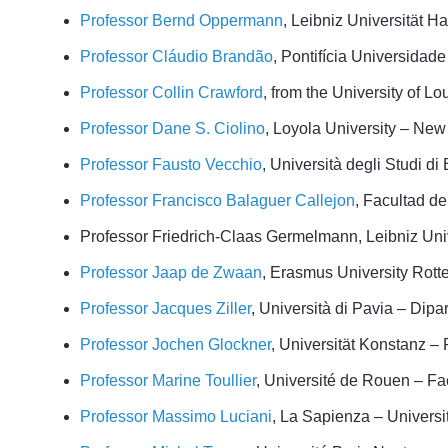
Professor Bernd Oppermann
, Leibniz Universität Ha
Professor Cláudio Brandão
, Pontifícia Universidad
Professor Collin Crawford
, from the University of L
Professor Dane S. Ciolino
, Loyola University – New
Professor Fausto Vecchio
, Università degli Studi d
Professor Francisco Balaguer Callejon
, Facultad d
Professor Friedrich-Claas Germelmann, Leibniz Unive
Professor Jaap de Zwaan
, Erasmus University Rott
Professor Jacques Ziller
, Università di Pavia – Dipa
Professor Jochen Glockner
, Universität Konstanz –
Professor Marine Toullier
, Université de Rouen – Fa
Professor Massimo Luciani
, La Sapienza – Universi