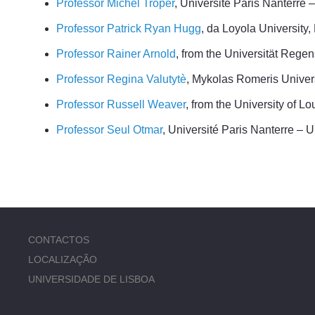
Professor Michel Troper
, Université Paris Nanterre 
Professor Patrick Ryan Hugg
, da Loyola University
Professor Rainer Arnold
, from the Universität Rege
Professor Regina Valutytè
, Mykolas Romeris Univers
Professor Russell Weaver
, from the University of L
Professor Seul Otmar
, Université Paris Nanterre – U
CONTACTOS
LOCALIZAÇÃO
UNIVERSIDADE DE LISBOA