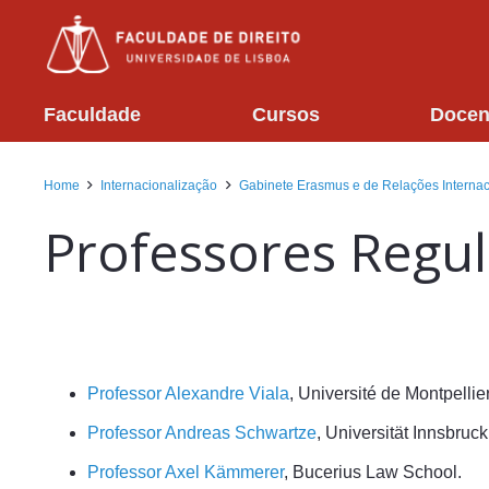
Faculdade
Cursos
Docen
Home
Internacionalização
Gabinete Erasmus e de Relações Internac
Professores Regul
Professor Alexandre Viala
, Université de Montpellie
Professor Andreas Schwartze
, Universität Innsbruc
Professor Axel Kämmerer
, Bucerius Law School.