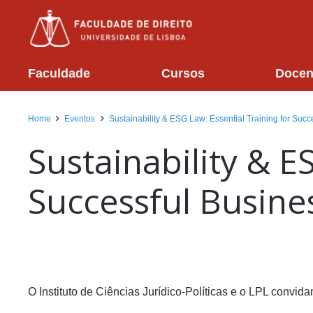
Faculdade
Cursos
Docen
Home
Eventos
Sustainability & ESG Law: Essential Training for Suc
Sustainability & E
Successful Busin
O Instituto de Ciências Jurídico-Políticas e o LPL convida