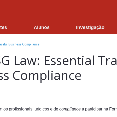
tes
Alunos
Investigação
cessful Business Compliance
SG Law: Essential Tra
ess Compliance
m os profissionais jurídicos e de
compliance
a participar na Fo