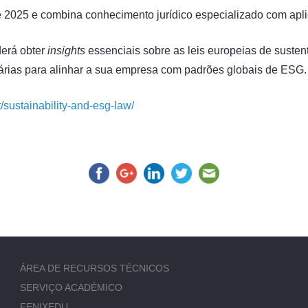
e 2025 e combina conhecimento jurídico especializado com apli
derá obter
insights
essenciais sobre as leis europeias de susten
árias para alinhar a sua empresa com padrões globais de ESG.
t/sustainability-and-esg-law/
ÁREA DE RECURSOS TÉCNICOS
SERVIÇO ACADÉMICO
FENIXEDU