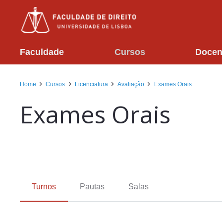
Faculdade
Cursos
Docen
Home
Cursos
Licenciatura
Avaliação
Exames Orais
Exames Orais
Turnos
Pautas
Salas