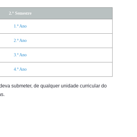
2.º Semestre
1.º Ano
2.º Ano
3.º Ano
4.º Ano
deva submeter, de qualquer unidade curricular do
as.