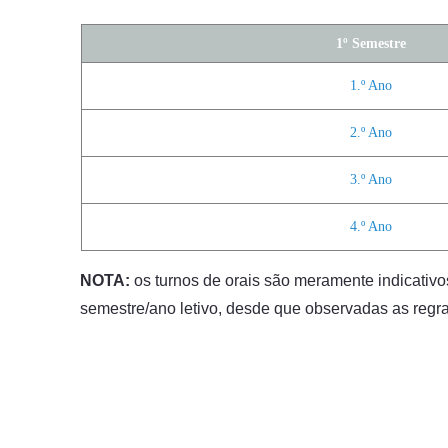
1º Semestre
1.º Ano
2.º Ano
3.º Ano
4.º Ano
NOTA:
os turnos de orais são meramente indicativ
semestre/ano letivo, desde que observadas as regr