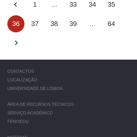
1
…
33
34
35
36
37
38
39
…
64
CONTACTOS
LOCALIZAÇÃO
UNIVERSIDADE DE LISBOA
ÁREA DE RECURSOS TÉCNICOS
SERVIÇO ACADÉMICO
FENIXEDU