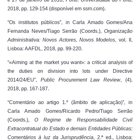
2018, pp. 129-154 (disponível em ssrn.com).
“Os institutos públicos”, in Carla Amado Gomes/Ana
Fernanda Neves/Tiago Serrão (Coords.),
Organização
Administrativa: Novos Actores, Novos Modelos
, vol. II,
Lisboa: AAFDL, 2018, pp. 99-220.
“«Aiming at the market you want»: a critical analysis of
the duties on division into lots under Directive
2014/24/EU”,
Public Procurement Law Review
, (4),
2018, pp. 167-187.
“Comentário ao artigo 1.º (âmbito de aplicação)”, in
Carla Amado Gomes/Ricardo Pedro/Tiago Serrão
(Coords.),
O Regime de Responsabilidade Civil
Extracontratual do Estado e demais Entidades Públicas:
Comentários à luz da Jurisprudência
, 2.ª ed., Lisboa: