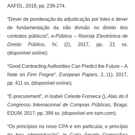
AAFDL, 2018, pp. 239-274.
“Dever de ponderação da adjudicação por lotes e dever
de fundamentação da não divisão no direito dos
contratos públicos”,
e-Pública – Revista Electrónica de
Direito Público
, IV, (2), 2017, pp. 21 ss.
(disponível
online
);
“Good Contracting Authorities Can Predict the Future – A
Note on
Finn Frogne
“,
European Papers
, 2, (1), 2017,
pp. 411 ss. (disponível
online
);
“E-procurement”, in Isabel Celeste Fonseca (),
Atas do II
Congresso Internacional de Compras Públicas
, Braga:
EDUM, 2017, pp. 399 ss. (disponível em ssrn.com);
“Os princípios no novo CPA e em particular, o princípio
da boa administração”, in Carla Amado Gomes/Ana