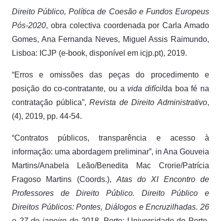
Direito Público, Política de Coesão e Fundos Europeus
Pós-2020
, obra colectiva coordenada por Carla Amado
Gomes, Ana Fernanda Neves, Miguel Assis Raimundo,
Lisboa: ICJP (e-book, disponível em icjp.pt), 2019.
“Erros e omissões das peças do procedimento e
posição do co-contratante, ou a
vida difícil
da boa fé na
contratação pública”,
Revista de Direito Administrativo
,
(4), 2019, pp. 44-54.
“Contratos públicos, transparência e acesso à
informação: uma abordagem preliminar”, in Ana Gouveia
Martins/Anabela Leão/Benedita Mac Crorie/Patrícia
Fragoso Martins (Coords.),
Atas do XI Encontro de
Professores de Direito Público. Direito Público e
Direitos Públicos: Pontes, Diálogos e Encruzilhadas. 26
e 27 de janeiro de 2018
, Porto: Universidade do Porto,