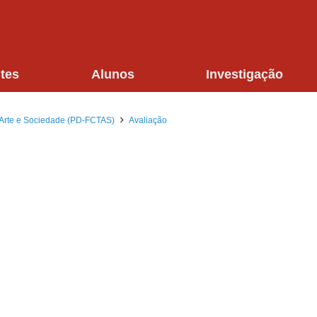
tes
Alunos
Investigação
 Arte e Sociedade (PD-FCTAS)
Avaliação