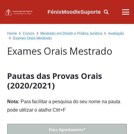
Fénix
Moodle
Suporte
Home
Cursos
Mestrado em Direito e Prática Jurídica
Avaliação
Exames Orais Mestrado
Exames Orais Mestrado
Pautas das Provas Orais
(2020/2021
)
Nota:
Para facilitar a pesquisa do seu nome na pauta
pode utilizar o atalho Ctrl+F
Data Agendamento*