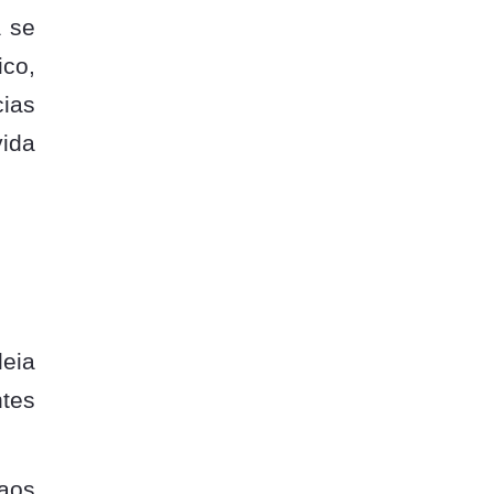
a se
ico,
cias
ida
eia
ntes
aos