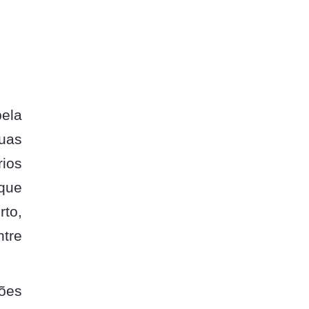
ela
suas
rios
 que
rto,
ntre
ções