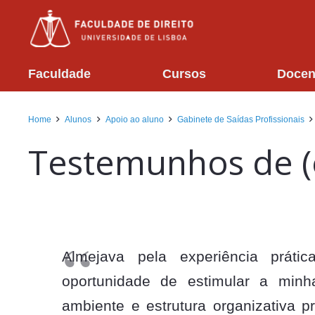
Faculdade
Cursos
Docen
Home
Alunos
Apoio ao aluno
Gabinete de Saídas Profissionais
Testemunhos de (
Almejava pela experiência práti
oportunidade de estimular a min
ambiente e estrutura organizativa 