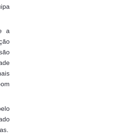
ipa
e a
ação
isão
dade
nais
 bom
pelo
cado
as.