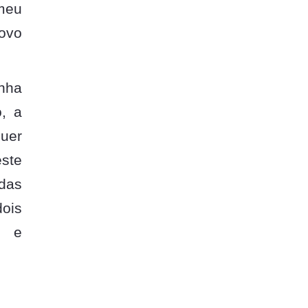
meu
novo
inha
o, a
quer
este
das
dois
l e