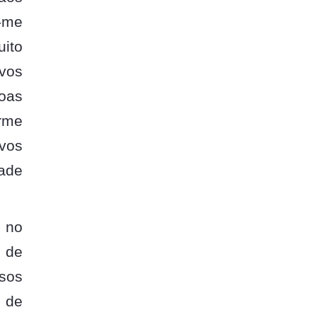
u-me
ito
ovos
oas
orme
ivos
dade
r no
u de
sos
, de