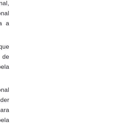
nal,
onal
a a
 que
o de
pela
onal
nder
para
pela