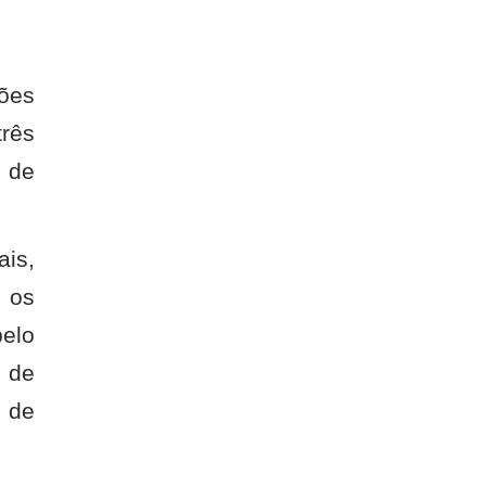
ões
três
o de
ais,
m os
elo
 de
o de