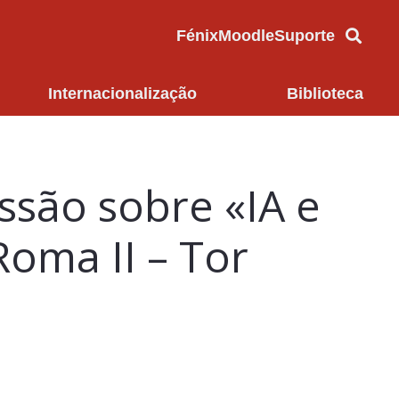
Fénix
Moodle
Suporte
Internacionalização
Biblioteca
essão sobre «IA e
Roma II – Tor