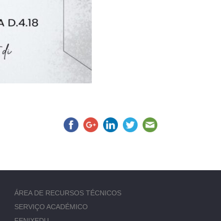
ÁREA DE RECURSOS TÉCNICOS
SERVIÇO ACADÉMICO
FENIXEDU