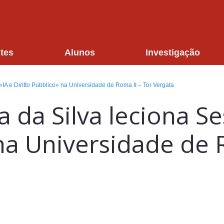
tes
Alunos
Investigação
«IA e Diritto Pubblico» na Universidade de Roma II – Tor Vergata
a da Silva leciona S
 na Universidade de 