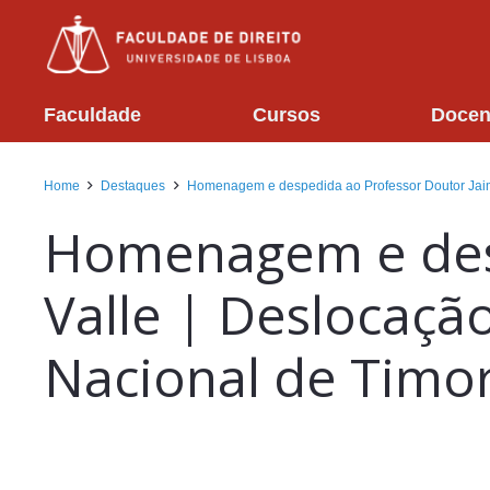
Faculdade
Cursos
Docen
Home
Destaques
Homenagem e despedida ao Professor Doutor Jaime
Homenagem e desp
Valle | Deslocaçã
Nacional de Timor