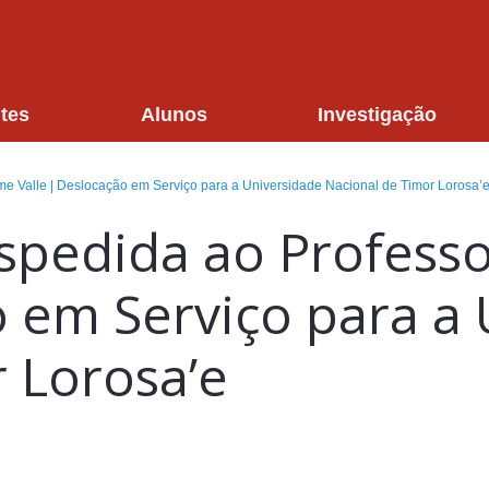
tes
Alunos
Investigação
 Valle | Deslocação em Serviço para a Universidade Nacional de Timor Lorosa’
edida ao Professo
o em Serviço para a
 Lorosa’e