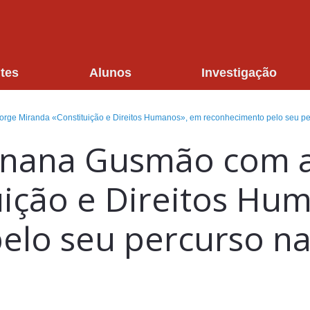
tes
Alunos
Investigação
e Miranda «Constituição e Direitos Humanos», em reconhecimento pelo seu perc
anana Gusmão com a
uição e Direitos Hu
elo seu percurso na