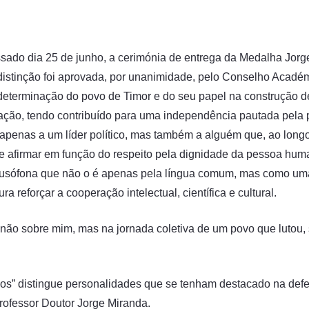
ssado dia 25 de junho, a cerimónia de entrega da Medalha Jorg
distinção foi aprovada, por unanimidade, pelo Conselho Académ
odeterminação do povo de Timor e do seu papel na construção d
ação, tendo contribuído para uma independência pautada pela p
 apenas a um líder político, mas também a alguém que, ao longo
e se afirmar em função do respeito pela dignidade da pessoa hu
sófona que não o é apenas pela língua comum, mas como uma 
a reforçar a cooperação intelectual, científica e cultural.
o sobre mim, mas na jornada coletiva de um povo que lutou, so
s” distingue personalidades que se tenham destacado na defesa
rofessor Doutor Jorge Miranda.