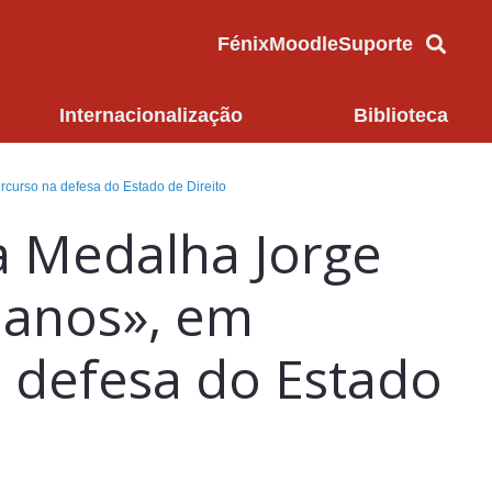
Fénix
Moodle
Suporte
Internacionalização
Biblioteca
urso na defesa do Estado de Direito
 Medalha Jorge
manos», em
 defesa do Estado