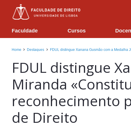
Faculdade
Cursos
Docen
Home
Destaques
FDUL distingue Xanana Gusmão com a Medalha Jorg
FDUL distingue X
Miranda «Constit
reconhecimento p
de Direito