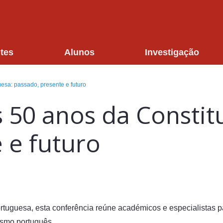
tes
Alunos
Investigação
esa: passado, presente e futuro
 50 anos da Constit
 e futuro
rtuguesa, esta conferência reúne académicos e especialistas p
lismo português.