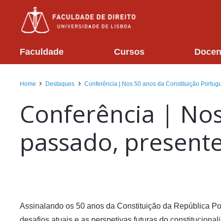
Faculdade
Cursos
Docen
Home
Destaques
Conferência | Nos 50 anos da Constituição Portugu
Conferência | Nos
passado, presente
Assinalando os 50 anos da Constituição da República Po
desafios atuais e as perspetivas futuras do constituciona