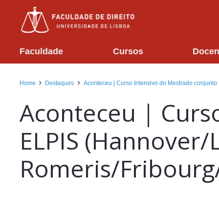
Faculdade
Cursos
Docen
Home
Destaques
Aconteceu | Curso Intensivo do Mestrado conjunt
Aconteceu | Curs
ELPIS (Hannover/
Romeris/Fribourg/