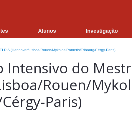
tes
Alunos
Investigação
o ELPIS (Hannover/Lisboa/Rouen/Mykolos Romeris/Fribourg/Cérgy-Paris)
o Intensivo do Mest
Lisboa/Rouen/Mykol
Cérgy-Paris)